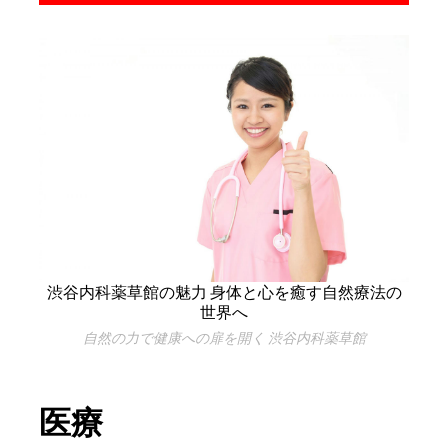
渋谷内科薬草館の魅力 身体と心を癒す自然療法の
世界へ
自然の力で健康への扉を開く 渋谷内科薬草館
医療